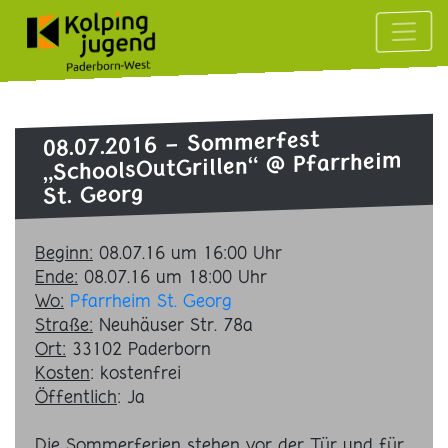
Sommerfest
08.07.2016 -
@ Pfarrheim
„SchoolsOutGrillen“
St. Georg
Beginn:
08.07.16 um 16:00 Uhr
Ende:
08.07.16 um 18:00 Uhr
Wo:
Pfarrheim St. Georg
Straße:
Neuhäuser Str. 78a
Ort:
33102
Paderborn
Kosten
:
kostenfrei
Öffentlich
: Ja
Die Sommerferien stehen vor der Tür und für