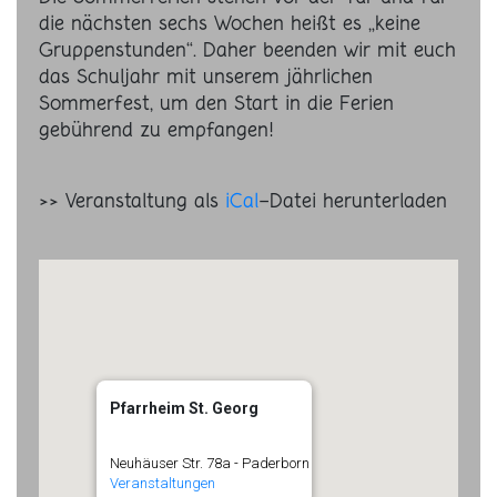
die nächsten sechs Wochen heißt es „keine
Gruppenstunden“. Daher beenden wir mit euch
das Schuljahr mit unserem jährlichen
Sommerfest, um den Start in die Ferien
gebührend zu empfangen!
>> Veranstaltung als
iCal
-Datei herunterladen
Pfarrheim St. Georg
Neuhäuser Str. 78a - Paderborn
Veranstaltungen