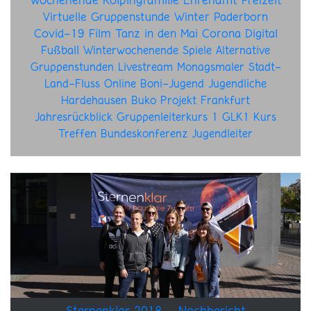
Wochenende
Kolpingfamilie
Ehrenamt
Freizeit
Virtuelle Gruppenstunde
Winter
Paderborn
Covid-19
Film
Tanz in den Mai
Corona
Digital
Fußball
Winterwochenende
Spiele
Alternative
Gruppenstunden
Livestream
Monagsmaler
Stadt-
Land-Fluss
Online
Boni-Jugend
Jugendliche
Hardehausen
Buko
Projekt
Frankfurt
Jahresrückblick
Gruppenleiterkurs 1
GLK1
Kurs
Treffen
Bundeskonferenz
Jugendleiter