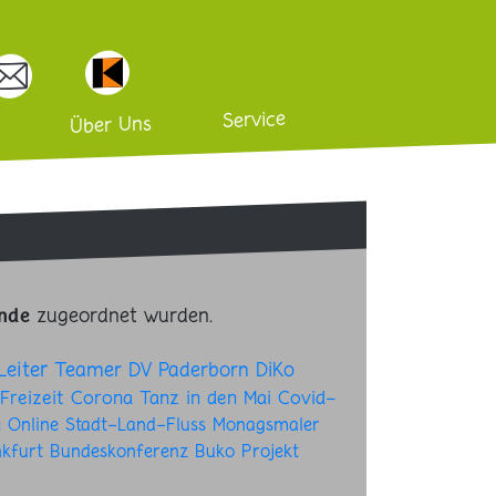
Service
Über Uns
zugeordnet wurden.
nde
Leiter
Teamer
DV Paderborn
DiKo
Freizeit
Corona
Tanz in den Mai
Covid-
e
Online
Stadt-Land-Fluss
Monagsmaler
kfurt
Bundeskonferenz
Buko
Projekt