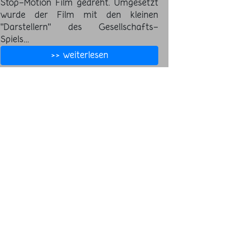
Stop-Motion Film gedreht. Umgesetzt
wurde der Film mit den kleinen
"Darstellern" des Gesellschafts-
Spiels…
>> weiterlesen