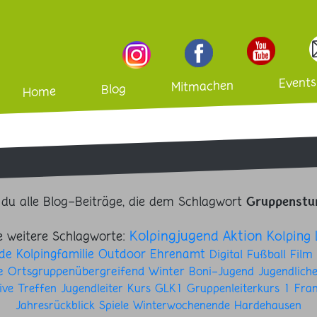
Events
Mitmachen
Blog
Home
t du alle Blog-Beiträge, die dem Schlagwort
Gruppenstu
Kolpingjugend
Aktion
e weitere Schlagworte:
Kolping
de
Kolpingfamilie
Outdoor
Ehrenamt
Digital
Fußball
Film
e
Ortsgruppenübergreifend
Winter
Boni-Jugend
Jugendlich
ive
Treffen
Jugendleiter
Kurs
GLK1
Gruppenleiterkurs 1
Fran
Jahresrückblick
Spiele
Winterwochenende
Hardehausen