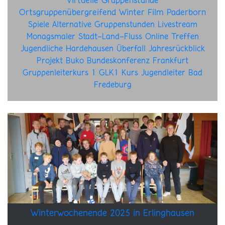
Virtuelle Gruppenstunde
Ortsgruppenübergreifend
Winter
Film
Paderborn
Spiele
Alternative
Gruppenstunden
Livestream
Monagsmaler
Stadt-Land-Fluss
Online
Treffen
Jugendliche
Hardehausen
Überfall
Jahresrückblick
Projekt
Buko
Bundeskonferenz
Frankfurt
Gruppenleiterkurs 1
GLK1
Kurs
Jugendleiter
Bad
Fredeburg
Winterwochenende 2025 in Erlinghausen