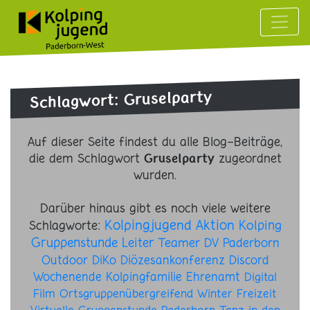
Schlagwort: Gruselparty
Auf dieser Seite findest du alle Blog-Beiträge,
die dem Schlagwort
zugeordnet
Gruselparty
wurden.
Darüber hinaus gibt es noch viele weitere
Kolpingjugend
Aktion
Schlagworte:
Kolping
Gruppenstunde
Leiter
Teamer
DV Paderborn
Outdoor
DiKo
Diözesankonferenz
Discord
Wochenende
Kolpingfamilie
Ehrenamt
Digital
Film
Ortsgruppenübergreifend
Winter
Freizeit