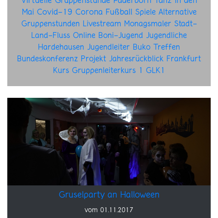
Virtuelle Gruppenstunde
Paderborn
Tanz in den
Mai
Covid-19
Corona
Fußball
Spiele
Alternative
Gruppenstunden
Livestream
Monagsmaler
Stadt-
Land-Fluss
Online
Boni-Jugend
Jugendliche
Hardehausen
Jugendleiter
Buko
Treffen
Bundeskonferenz
Projekt
Jahresrückblick
Frankfurt
Kurs
Gruppenleiterkurs 1
GLK1
Gruselparty an Halloween
vom 01.11.2017