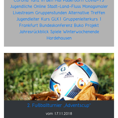
Corona
Tanz in den Mai
Paderborn
Covid-19
Jugendliche
Online
Stadt-Land-Fluss
Monagsmaler
Livestream
Gruppenstunden
Alternative
Treffen
Jugendleiter
Kurs
GLK1
Gruppenleiterkurs 1
Frankfurt
Bundeskonferenz
Buko
Projekt
Jahresrückblick
Spiele
Winterwochenende
Hardehausen
2. Fußballturnier „Adventscup“
vom 17.11.2018